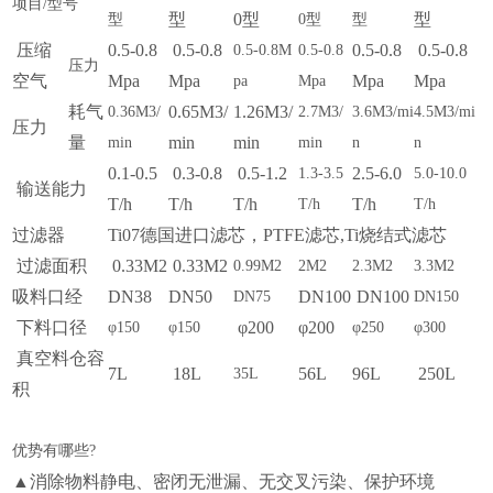
项目/型号
型
0型
型
型
0型
型
压缩
0.5-0.8
0.5-0.8
0.5-0.8
0.5-0.8
0.5-0.8M
0.5-0.8
压力
空气
Mpa
Mpa
Mpa
Mpa
pa
Mpa
耗气
0.65M3/
1.26M3/
0.36M3/
2.7M3/
3.6M3/mi
4.5M3/mi
压力
量
min
min
min
min
n
n
0.1-0.5
0.3-0.8
0.5-1.2
2.5-6.0
1.3-3.5
5.0-10.0
输送能力
T/h
T/h
T/h
T/h
T/h
T/h
过滤器
Ti07德国进口滤芯，PTFE滤芯,Ti烧结式滤芯
过滤面积
0.33M2
0.33M2
0.99M2
2M2
2.3M2
3.3M2
吸料口经
DN38
DN50
DN100
DN100
DN75
DN150
下料口径
φ200
φ200
φ150
φ150
φ250
φ300
真空料仓容
7L
18L
56L
96L
250L
35L
积
优势有哪些?
▲消除物料静电、密闭无泄漏、无交叉污染、保护环境