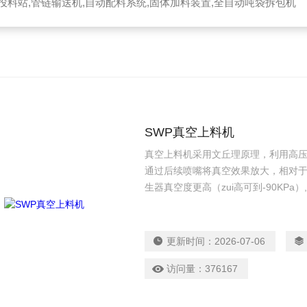
投料站,管链输送机,自动配料系统,固体加料装置,全自动吨袋拆包机
SWP真空上料机
真空上料机采用文丘理原理，利用高
通过后续喷嘴将真空效果放大，相对
生器真空度更高（zui高可到-90KP
更新时间：
2026-07-06
访问量：
376167