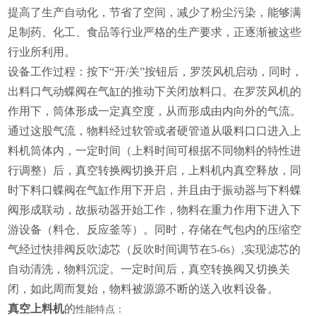
提高了生产自动化，节省了空间，减少了粉尘污染，能够满
足制药、化工、食品等行业严格的生产要求，正逐渐被这些
行业所利用。
设备工作过程：按下“开/关”按钮后，罗茨风机启动，同时，
出料口气动蝶阀在气缸的推动下关闭放料口。在罗茨风机的
作用下，筒体形成一定真空度，从而形成由内向外的气流。
通过这股气流，物料经过软管或者硬管道从吸料口口进入上
料机筒体内，一定时间（上料时间可根据不同物料的特性进
行调整）后，真空转换阀切换开启，上料机内真空释放，同
时下料口蝶阀在气缸作用下开启，并且由于振动器与下料蝶
阀形成联动，故振动器开始工作，物料在重力作用下进入下
游设备（料仓、反应釜等）。同时，存储在气包内的压缩空
气经过快排阀反吹滤芯（反吹时间调节在5-6s）,实现滤芯的
自动清洗，物料沉淀。一定时间后，真空转换阀又切换关
闭，如此周而复始，物料被源源不断的送入收料设备。
真空上料机
的
性能特点：