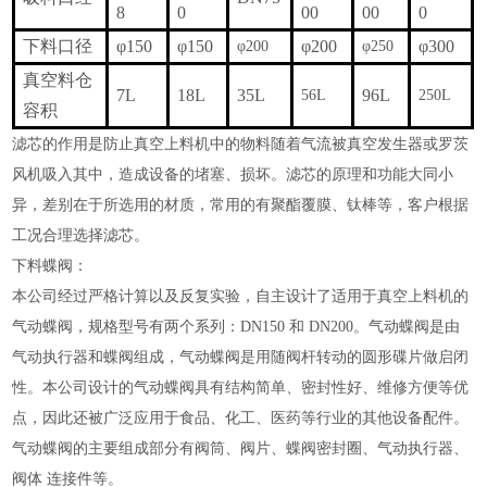
8
0
00
00
0
下料口径
φ150
φ150
φ200
φ300
φ200
φ250
真空料仓
7L
18L
35L
96L
56L
250L
容积
滤芯的作用是防止真空上料机中的物料随着气流被真空发生器或罗茨
风机吸入其中，造成设备的堵塞、损坏。滤芯的原理和功能大同小
异，差别在于所选用的材质，常用的有聚酯覆膜、钛棒等，客户根据
工况合理选择滤芯。
下料蝶阀：
本公司经过严格计算以及反复实验，自主设计了适用于真空上料机的
气动蝶阀，规格型号有两个系列：DN150 和 DN200。气动蝶阀是由
气动执行器和蝶阀组成，气动蝶阀是用随阀杆转动的圆形碟片做启闭
性。本公司设计的气动蝶阀具有结构简单、密封性好、维修方便等优
点，因此还被广泛应用于食品、化工、医药等行业的其他设备配件。
气动蝶阀的主要组成部分有阀筒、阀片、蝶阀密封圈、气动执行器、
阀体 连接件等。