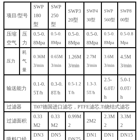
SWP
SWP
SWP3
SWP4
SWP
SWP8
项目/型号
180
250
20
型
30
型
560
型
00
型
型
型
压缩
压
0.5-0.
0.5-0.
0.5-0.
0.5-0.
0.5-0.
0.5-0.8
空气
力
8Mpa
8Mpa
8Mpa
8Mpa
8Mpa
Mpa
耗
1.26M
4.5M
0.36M
0.65M
2.7M
3.6M
压力
气
3
/min
3
/min
3
/min
3
/min
3
/min
3
/min
量
2.5-
5.0-1
0.1-0.
0.3-0.
0.5-1.2
1.3-3.
输送能力
6.0T/
0.0T/
5T/h
8T/h
T/h
5T/h
h
h
过滤器
Ti07
德国进口滤芯，PTFE滤芯,Ti烧结式滤芯
0.33
0.33
0.99M
2.3M
3.3M
过滤面积
2M2
M2
M2
2
2
2
DN3
DN5
DN1
DN1
DN15
吸料口经
DN75