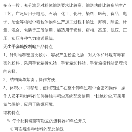
多点一投，充分满足对粉体输送要求比较高、输送功能比较多的生产
工艺。广泛应用于电池、石油、化工、化纤、染料、医药、食品、电
子、冶金等领域中粉粒体物料生产加工过程中输送、卸料、除尘、计
量、混合、包装等工段使用，能适用于稀相、密相、高压、低压、正
压、负压各种气力输送系统。
无尘手套箱投料站
产品特点
1、针对堆积密度比较小，容易产生粉尘飞扬，对人体和环境有毒有
害的粉料，采用手套箱拆包站，手套箱卸料站，手套箱投料站是理想
的选择。
2、结构简单紧凑，操作方便。
3、体积小，可移动，使用范围广在整个卸料过程中全密闭操作，操
作人员不和物料有任何接触与积尘系统配套使用，*杜绝粉尘.可采用
氮气保护，应用于防爆环境。
结构特点
※ 每个配料罐都有独立的进料器和料位开关
※ 可实现多种物料的配比输送