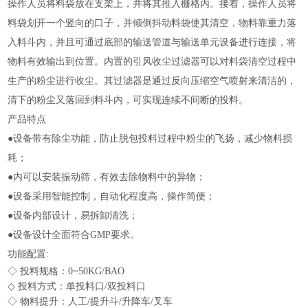
操作人员将料袋放在支架上，并将其推入栅格内。接着，操作人员将
料袋划开一个竖向的口子，并倾倒抖动料袋使其清空，物料靠重力落
入料斗内，并且可通过底部的输送管道与输送单元设备进行连接，将
物料有效输出到位置。内置的引风收尘过滤器可以对料袋清空过程中
生产的粉尘进行收尘。其过滤器是通过反向压缩空气喷射来清洁的，
清下的粉尘又落回到料斗内，可实现连续不间断的投料。
产品特点
●设备带有除尘功能，防止脱包投料过程中粉尘的飞扬，减少物料损
耗；
●内可以安装振动筛，有效去除物料中的异物；
●设备采用智能控制，自动化程度高，操作简便；
●设备内部设计，易拆卸清洗；
●设备设计全面符合GMP要求。
功能配置:
◇ 投料规格：0~50KG/BAO
◇ 投料方式：单投料口/双投料口
◇ 物料提升：人工/提升斗/升降车/叉车