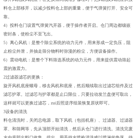
料仓上部移开，以减少投料仓上部的重量，便于气弹簧打开、安全可
靠。
4）投料仓门设置气弹簧汽开器，便于操作者开启。仓门周边都镶嵌
密封条，使粉尘不至飞出。
5）离心风机：是整个除尘系统的动力元件，用来形成一定负压，阻
止粉尘外泄，并抽走筛分物料时弥漫的粉尘，方便设备操作。
6）震动电机：是整个下料筛选系统的动力元件，用来提供震动筛起
震的激震力。
2过滤器滤芯的更换：
旋开风机底座螺母，移去风机和底座，然后顺续取出过滤芯组件及过
滤芯护罩。过滤芯与护罩都是止口限位，只要拉动发兰盘便可取出，
这样就可以更换过滤芯，zui后照逆序组装恢复原状即可。
3设备的清洗
料仓清洗时，关闭总电源，取下风机（包括机座）、过滤器、过滤器
罩、和筛网等，先从顶部开始清洗，然后从仓门进行清洗。清洗完废
水由底部出料口收集、排出。用手持水喷枪清洗难以喷淋的角落。待