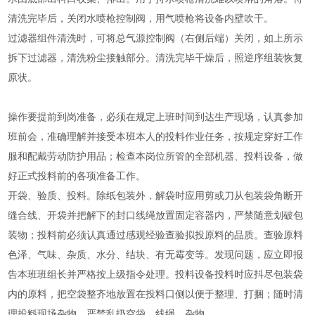
清洗完毕后，关闭水喷枪控制阀，用气喷枪将设备内壁吹干。
过滤器组件清洗时，可将总气源控制阀（右侧后端）关闭，如上所示
拆下过滤器，清洗粉尘接触部分。清洗完毕干燥后，照逆序组装恢复
原状。
操作要提前到岗准备，必须在规定上班时间到达生产现场，认真参加
班前会，准确理解并接受本班本人的投料作业任务，按规定穿好工作
服和配戴劳动防护用品；检查本岗位所管的全部机器、投料设备，做
好正式投料前的各项准备工作。
开袋、验质、投料。除纸包装外，解袋时应用剪或刀从包装袋角断开
缝合线、开袋并把解下的封口线绳放置固定容器内，严禁随意划破包
装物；投料前必须认真通过感观经验查验拟投原料的品质。查验原料
色泽、气味、杂质、水分、结块、有无霉变等。发现问题，应立即报
告本班班组长并严格按上级指令处理。投料设备投料时应抖尽包装袋
内的原料，把空袋整齐地放置在投料口侧以便于整理、打捆；随时清
理投料现场杂物。严禁乱扔空袋、线绳、杂物。