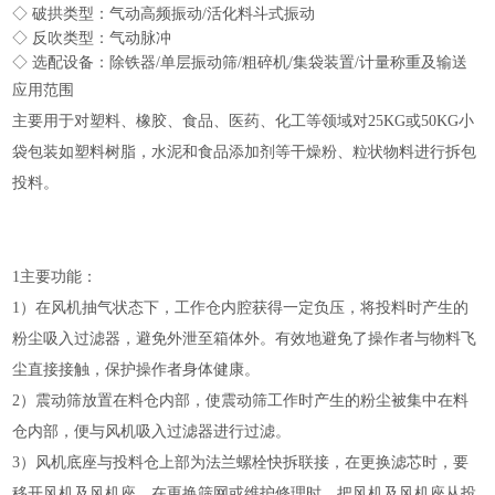
◇ 破拱类型：气动高频振动/活化料斗式振动
◇ 反吹类型：气动脉冲
◇ 选配设备：除铁器/单层振动筛/粗碎机/集袋装置/计量称重及输送
应用范围
主要用于对塑料、橡胶、食品、医药、化工等领域对25KG或50KG小
袋包装如塑料树脂，水泥和食品添加剂等干燥粉、粒状物料进行拆包
投料。
1主要功能：
1）在风机抽气状态下，工作仓内腔获得一定负压，将投料时产生的
粉尘吸入过滤器，避免外泄至箱体外。有效地避免了操作者与物料飞
尘直接接触，保护操作者身体健康。
2）震动筛放置在料仓内部，使震动筛工作时产生的粉尘被集中在料
仓内部，便与风机吸入过滤器进行过滤。
3）风机底座与投料仓上部为法兰螺栓快拆联接，在更换滤芯时，要
移开风机及风机座，在更换筛网或维护修理时，把风机及风机座从投