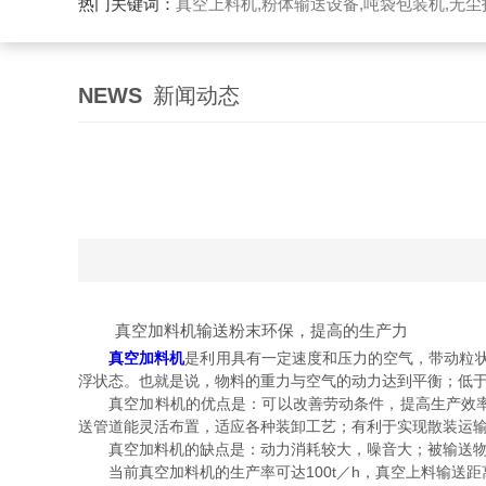
热门关键词：
真空上料机,粉体输送设备,吨袋包装机,无尘
NEWS
新闻动态
真空加料机输送粉末环保，提高的生产力
真空加料机
是利用具有一定速度和压力的空气，带动粒
浮状态。也就是说，物料的重力与空气的动力达到平衡；低
真空加料机的优点是：可以改善劳动条件，提高生产效率，
送管道能灵活布置，适应各种装卸工艺；有利于实现散装运
真空加料机的缺点是：动力消耗较大，噪音大；被输送物料
当前真空加料机的生产率可达100t／h，真空上料输送距离