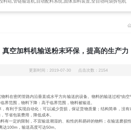
投料站,管链输送机,自动配料系统,固体加料装置,全自动吨袋拆包机
真空加料机输送粉末环保，提高的生产力
更新时间：2019-07-30 点击次数：2154
状物料在密闭管路内沿垂直或水平方向输送的设备。物料的输送过程*由空
于临界范围，物料下降：高于临界范围，物料被输送。
有利于实现自动化：可以减少货损，保证货物质量；结构简单，没有
输，节省包装费用，降低成本。
有一定的限制，不宜输送潮湿的、粘性的和易碎的物料；在输送磨损性
达100m，输送高度可达50m。