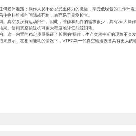
何粉体泄露；操作人员不必忍受重体力的搬运，享受低噪音的工作环境
易使物料堆积的间隙或死角，表面易于目测检查。
。真空泵没有运动部件。因此，维修和配件的需求很少，具有zui大操
果。使用真空输送机可更大程度地降低能源消耗。
。这一内置的稳定质量保证了长期的*操作，生产突然中断的现象不会
果显示，在相同能耗的情况下，VTEC新一代真空输送设备具有更大的