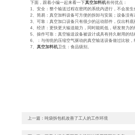
下面，跟着小编一起来看一下
真空加料机
有何优点：
1、安全：整个输送过程在密闭的系统内进行，不会发生任
2、简易：真空加料设备可方便的拆卸与安装；设备没有
3、可靠：真空加口设备只有很少的运动部件，仅出料底阀
4、经济：更快更大输送能力，同时能耗低，研发努力的结
5、操作可靠：真空输送设备被设计成具有持久耐用的结构
6、：与传统的压缩空气驱动的真空输送设备做过比较，结
7、
真空加料机
卫生：食品级别。
上一篇：
吨袋拆包机改善了工人的工作环境