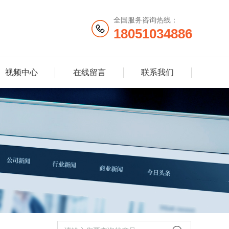
全国服务咨询热线：
18051034886
视频中心
在线留言
联系我们