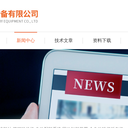
新闻中心
技术文章
资料下载