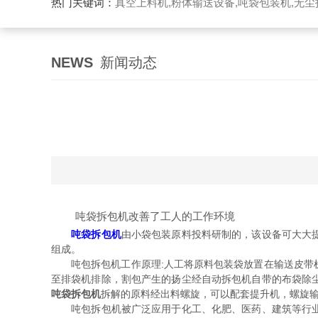
热门关键词：
真空上料机,粉体输送设备,吨袋包装机,无尘
NEWS
新闻动态
吨袋拆包机改善了工人的工作环境
吨袋拆包机
由小袋包装原料投料研制的，该设备可大大
组成。
吨包拆包机工作原理:人工将原料包装袋放置在输送皮带机
至排袋机排除，割包产生的扬尘经自动拆包机自带的布袋除
吨袋拆包机
拆解的原料经出料螺旋，可以配套提升机，螺旋
吨包拆包机被广泛应用于化工、化肥、医药、建筑等行业，