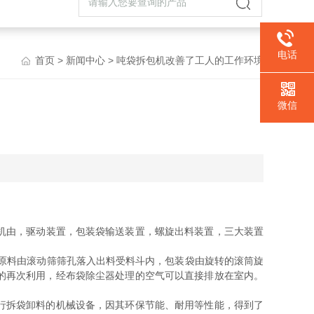
电话
首页
>
新闻中心
> 吨袋拆包机改善了工人的工作环境
微信
机由，驱动装置，包装袋输送装置，螺旋出料装置，三大装置
原料由滚动筛筛孔落入出料受料斗内，包装袋由旋转的滚筒旋
的再次利用，经布袋除尘器处理的空气可以直接排放在室内。
行拆袋卸料的机械设备，因其环保节能、耐用等性能，得到了