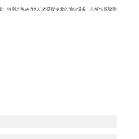
染。特别是吨袋拆包机还搭配专业的除尘设备，能够快速吸附