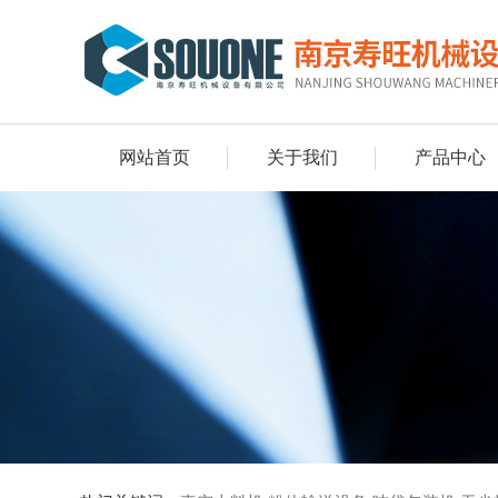
网站首页
关于我们
产品中心