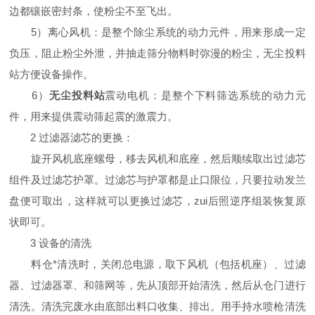
边都镶嵌密封条，使粉尘不至飞出。
5）离心风机：是整个除尘系统的动力元件，用来形成一定
负压，阻止粉尘外泄，并抽走筛分物料时弥漫的粉尘，无尘投料
站方便设备操作。
6）
无尘投料站
震动电机：是整个下料筛选系统的动力元
件，用来提供震动筛起震的激震力。
2 过滤器滤芯的更换：
旋开风机底座螺母，移去风机和底座，然后顺续取出过滤芯
组件及过滤芯护罩。过滤芯与护罩都是止口限位，只要拉动发兰
盘便可取出，这样就可以更换过滤芯，zui后照逆序组装恢复原
状即可。
3 设备的清洗
料仓*清洗时，关闭总电源，取下风机（包括机座）、过滤
器、过滤器罩、和筛网等，先从顶部开始清洗，然后从仓门进行
清洗。清洗完废水由底部出料口收集、排出。用手持水喷枪清洗