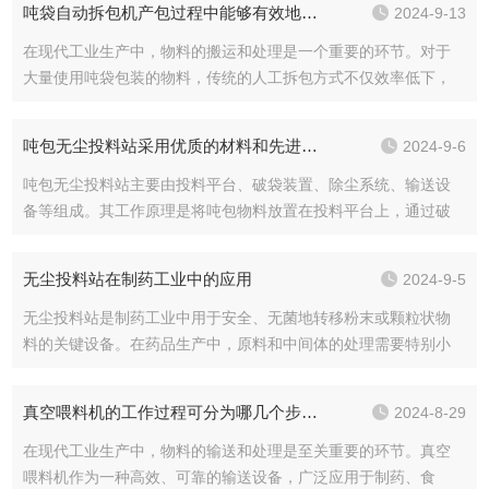
吨袋自动拆包机产包过程中能够有效地控制物料的飞扬和泄漏
2024-9-13
料站的原理：1....
在现代工业生产中，物料的搬运和处理是一个重要的环节。对于
大量使用吨袋包装的物料，传统的人工拆包方式不仅效率低下，
而且劳动强度大，还存在安全隐患。吨袋自动拆包机的出现，为
解决这些问题提供了高效便捷的工业解决方案。吨袋自动拆包机
吨包无尘投料站采用优质的材料和先进的制造工艺
2024-9-6
的特点：1.高效...
吨包无尘投料站主要由投料平台、破袋装置、除尘系统、输送设
备等组成。其工作原理是将吨包物料放置在投料平台上，通过破
袋装置将吨包打开，使物料落入下方的输送设备中。在这个过程
中，除尘系统会实时运行，将产生的粉尘吸入并进行过滤处理，
无尘投料站在制药工业中的应用
2024-9-5
确保排放的空气符...
无尘投料站是制药工业中用于安全、无菌地转移粉末或颗粒状物
料的关键设备。在药品生产中，原料和中间体的处理需要特别小
心，以避免污染和交叉污染，确保最终产品的质量与安全性。以
下是无尘投料站在制药工业中的几个关键应用：1、原料的无菌转
真空喂料机的工作过程可分为哪几个步骤？
2024-8-29
移：在制药过程...
在现代工业生产中，物料的输送和处理是至关重要的环节。真空
喂料机作为一种高效、可靠的输送设备，广泛应用于制药、食